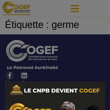
principal
Étiquette :
germe
Liens utiles
Actualités
Organigramme
Le mot du Président
Adhésion